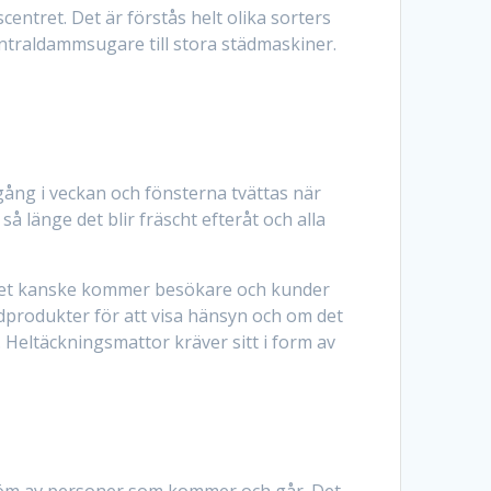
centret. Det är förstås helt olika sorters
ntraldammsugare till stora städmaskiner.
ång i veckan och fönsterna tvättas när
å länge det blir fräscht efteråt och alla
, det kanske kommer besökare och kunder
ädprodukter för att visa hänsyn och om det
. Heltäckningsmattor kräver sitt i form av
ström av personer som kommer och går. Det