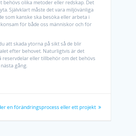
det behövs olika metoder eller redskap. Det
yta. Självklart måste det vara miljövänliga
e som kanske ska besöka eller arbeta i
h skonsam för både oss människor och för
u att skada ytorna på sikt så de blir
let efter behovet. Naturligtvis är det
på reservdelar eller tillbehör om det behövs
s nästa gång.
er en förändringsprocess eller ett projekt