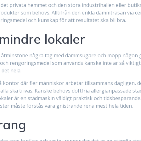
det privata hemmet och den stora industrihallen eller butiks
rodukter som behövs. Alltifrån den enkla dammtrasan via ce
ngsmedel och kunskap för att resultatet ska bli bra.
mindre lokaler
blir åtminstone några tag med dammsugare och mopp någon g
p och rengöringsmedel som används kanske inte är så viktigt s
det hela.
må kontor där fler människor arbetar tillsammans dagligen
alla ska trivas. Kanske behövs doftfria allergianpassade st
slokaler är en städmaskin väldigt praktisk och tidsbesparande
ster måste förstås vara gnistrande rena mest hela tiden.
urang
lokaler som butiker och restauranger där det är en ständig 