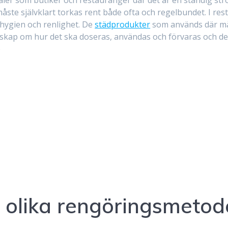
måste självklart torkas rent både ofta och regelbundet. I re
hygien och renlighet. De
städprodukter
som används där må
kap om hur det ska doseras, användas och förvaras och de
e
r olika rengöringsmetod