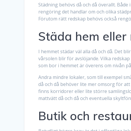
Städning behövs då och då överallt. Både i 
rengöring det handlar om och olika städp
Förutom rätt redskap behövs också rengöri
Städa hem eller 
I hemmet städar väl alla då och då. Det 
vårsolen blir för avslöjande. Vilka redska
som bor i hemmet är överens om nivån på 
Andra mindre lokaler, som till exempel s
då och då behöver lite mer omsorg för att 
finns korridorer eller lite större samling
mattvätt då och då och eventuella skyltfön
Butik och resta
Betydligt högre krav är det i offentliga 