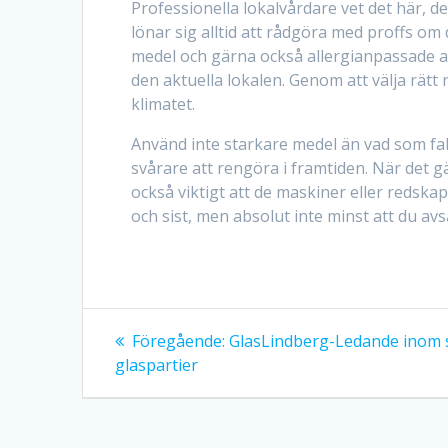
Professionella lokalvårdare vet det här, de
lönar sig alltid att rådgöra med proffs om 
medel och gärna också allergianpassade a
den aktuella lokalen. Genom att välja rät
klimatet.
Använd inte starkare medel än vad som fakt
svårare att rengöra i framtiden. När det g
också viktigt att de maskiner eller redskap
och sist, men absolut inte minst att du av
Inläggsnavigering
Föregående:
Föregående
GlasLindberg-Ledande inom s
glaspartier
inlägg: