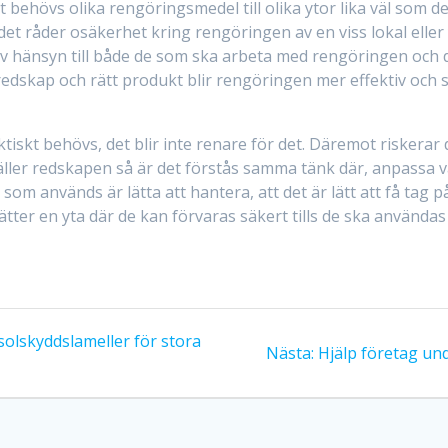
t behövs olika rengöringsmedel till olika ytor lika väl som 
det råder osäkerhet kring rengöringen av en viss lokal eller 
v hänsyn till både de som ska arbeta med rengöringen och d
t redskap och rätt produkt blir rengöringen mer effektiv oc
iskt behövs, det blir inte renare för det. Däremot riskerar d
äller redskapen så är det förstås samma tänk där, anpassa va
 som används är lätta att hantera, att det är lätt att få tag 
sätter en yta där de kan förvaras säkert tills de ska använda
olskyddslameller för stora
Nästa:
Nästa
Hjälp företag und
inlägg: